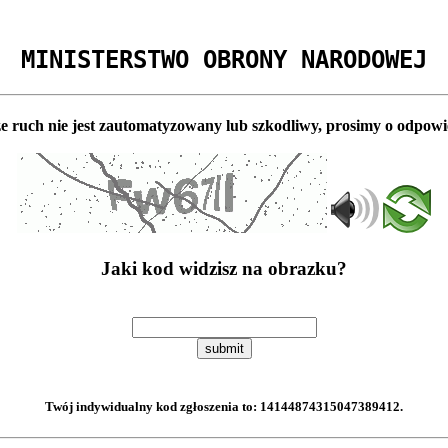
MINISTERSTWO OBRONY NARODOWEJ
e ruch nie jest zautomatyzowany lub szkodliwy, prosimy o odpowi
Jaki kod widzisz na obrazku?
submit
Twój indywidualny kod zgłoszenia to:
14144874315047389412
.